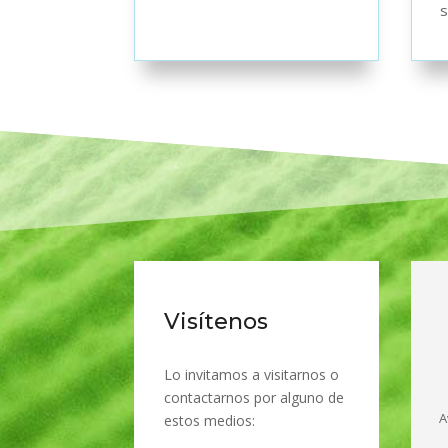
s
Visítenos
Lo invitamos a visitarnos o
contactarnos por alguno de
A
estos medios: