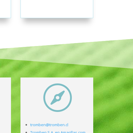

tromben@tromben.cl
Tromben S.A. en Amarillas.com