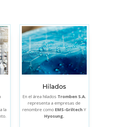
Hilados
n
En el área hilados
Tromben S.A.
representa a empresas de
a la
renombre como
EMS-Griltech
Y
nto.
Hyosung.