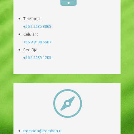
Teléfono :
+56 2 2235 3865
Celular :
+56 9 9138 5967
Red Fija:
+56 2 2235 1203

tromben@tromben.cl